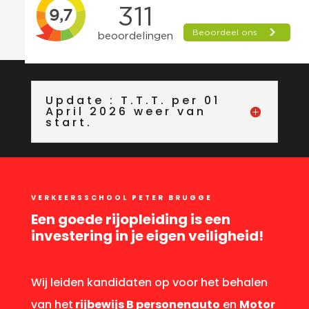
Update : T.T.T. per 01
April 2026 weer van
start.
VERKEERSSCHOOL PETER BRUGGE
Een goede rijopleiding is een
investering in je eigen veiligheid!
Wij leiden kandidaten op voor het behalen
van het
rijbewijs B personenauto
en
Motor