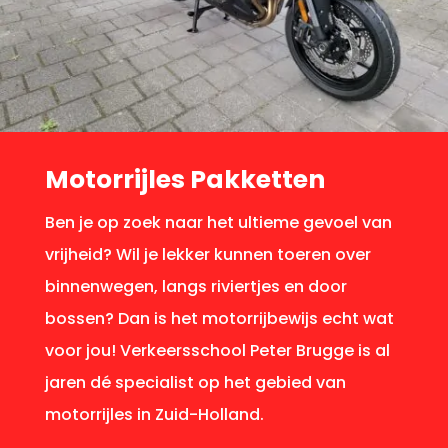
Motorrijles Pakketten
Ben je op zoek naar het ultieme gevoel van
vrijheid? Wil je lekker kunnen toeren over
binnenwegen, langs riviertjes en door
bossen? Dan is het motorrijbewijs echt wat
voor jou! Verkeersschool Peter Brugge is al
jaren dé specialist op het gebied van
motorrijles in Zuid-Holland.