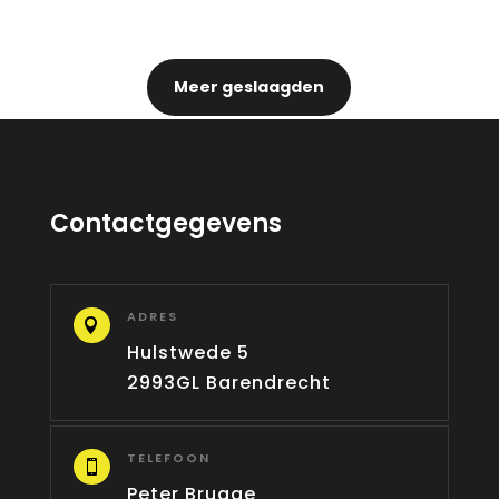
Meer geslaagden
Contactgegevens
ADRES

Hulstwede 5
2993GL Barendrecht
TELEFOON

Peter Brugge